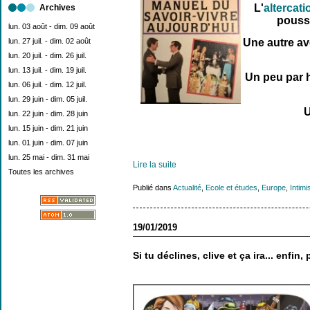
L'
altercati
Archives
poussé
lun. 03 août - dim. 09 août
lun. 27 juil. - dim. 02 août
Une autre ave
lun. 20 juil. - dim. 26 juil.
lun. 13 juil. - dim. 19 juil.
Un peu par h
lun. 06 juil. - dim. 12 juil.
lun. 29 juin - dim. 05 juil.
U
lun. 22 juin - dim. 28 juin
lun. 15 juin - dim. 21 juin
lun. 01 juin - dim. 07 juin
lun. 25 mai - dim. 31 mai
Lire la suite
Toutes les archives
Publié dans
Actualité
,
Ecole et études
,
Europe
,
Intim
19/01/2019
Si tu déclines, clive et ça ira... enfin,