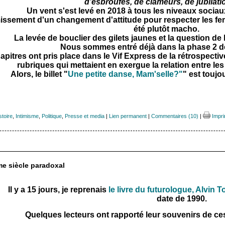
d’esbroufes, de clameurs, de jubilatio
Un vent s'est levé en 2018 à tous les niveaux socia
missement d'un changement d'attitude pour respecter les f
été plutôt macho.
La levée de bouclier des gilets jaunes et la question de l
Nous sommes entré déjà dans la phase 2 d
apitres ont pris place dans le Vif Express de la rétrospect
rubriques qui mettaient en exergue la relation entre l
Alors, le billet "
Une petite danse, Mam'selle?"
" est toujo
stoire
,
Intimisme
,
Politique
,
Presse et media
|
Lien permanent
|
Commentaires (10)
|
Impri
me siècle paradoxal
Il y a 15 jours, je reprenais
le livre du futurologue, Alvin 
date de 1990.
Quelques lecteurs ont rapporté leur souvenirs de c