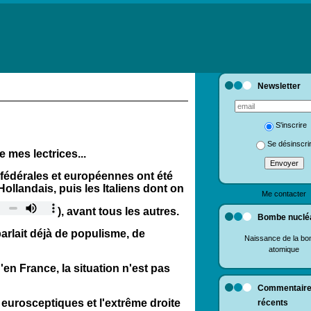
Newsletter
S'inscrire
Se désinscri
 mes lectrices...
, fédérales et européennes ont été
llandais, puis les Italiens dont on
Me contacter
), avant tous les autres.
Bombe nuclé
arlait déjà de
populisme, de
Naissance de la b
atomique
en France, la situation n'est pas
Commentair
 eurosceptiques et l'extrême droite
récents