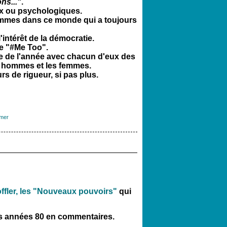
ns..."
.
ux ou psychologiques.
emmes dans ce monde qui a toujours
'intérêt de la démocratie.
e "#Me Too".
ive de l'année avec chacun d'eux des
es hommes et les femmes.
urs de rigueur, si pas plus.
mer
Toffler, les "Nouveaux pouvoirs"
qui
es années 80 en commentaires.