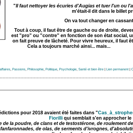
"
Il faut nettoyer les écuries d'Augias et tuer l'un ou l
m'était-il dit dans le billet 
On va tout changer en cassant
Tout à coup, il faut être de gauche ou de droite, deven
est "pro" ou "contre" en fonction de son état social, un
on fait preuve de lâcheté. Pour vivre heureux, il faut ê
Cela a toujours marché ainsi... mais...
ffaires
,
Passions
,
Philosophie
,
Politique
,
Psychologie
,
Santé et bien être
|
Lien permanent
|
C
dictions pour 2018 avaient été faites dans "
Cas_à_strophe
Fiorilli
qui semblait s'en approcher le
 de la poudre, de clans et de testostérone, de roulement de
 fanfaronnades, de olas, de serments d'ivrognes, d'absolutis