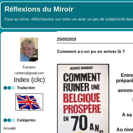
Réflexions du Miroir
Face au miroir, réfléchissons sur notre vie avec un peu de subjectivité dan
25/05/2019
Comment a-t-on pu en arriver là ?
À propos
l.enfoire@gmail.com
Entre
Index (clic)
préparé
Traduction
annonç
A sa 
Catégories
Actualité
Au nive