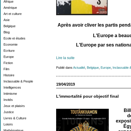
Afrique
Amérique
Art et culture
Asie
Après avoir cliver les partis pend
Belgique
Blog
L
'Europe a beau
Ecole et études
L
'Europe par ses nationa
Economie
Ecriture
Europe
Lire la suite
Fiction
Publié dans
Actualité
,
Belgique
,
Europe
,
Inclassable 
Film
Histoire
Inclassable & People
19/04/2019
Intelligences
Intimisme
L'immortalité pour objectif final
Invités
Jeux et plaisirs
Bil
Justice
d
Livres & Culture
exposi
Loisirs
Égy
Mathématique