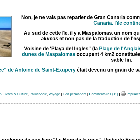
Non, je ne vais pas reparler de Gran Canaria comme j
Canaria, l'île contin
Au sud de cette île, il y a Maspalomas
un nom qu
,
əluməs
et non pas de la traduction de l'e
Voisine de 'Playa del Ingles" (la
Plage de l'Anglais
dunes de Maspalomas
occupent 4 km2 constituée
sable fin.
nce" de Antoine de Saint-Exupery
était devenu un grain de s
on
,
Livres & Culture
,
Philosophie
,
Voyage
|
Lien permanent
|
Commentaires (11)
|
Imprimer
 prologue de son livre "Le Nom de la rose", Umberto Eco ra