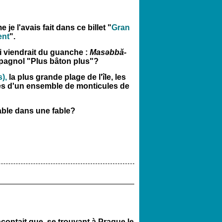
e l'avais fait dans ce billet "
Gran
ent
".
i
viendrait du guanche :
Masəbbă-
spagnol "Plus bâton plus"?
),
la plus grande plage de l'île, les
s d'un ensemble de monticules de
able dans une fable?
contait que, se trouvant à Prague le