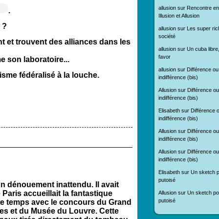
allusion
sur
Rencontre en
.
Illusion et Allusion
 ?
allusion
sur
Les super ric
société
nt et trouvent des alliances dans les
allusion
sur
Un cuba libre
favor
son laboratoire...
allusion
sur
Différence ou
sme fédéralisé à la louche.
indifférence (bis)
Allusion
sur
Différence ou
indifférence (bis)
Elisabeth
sur
Différence 
indifférence (bis)
Allusion
sur
Différence ou
indifférence (bis)
Allusion
sur
Différence ou
indifférence (bis)
Elisabeth
sur
Un sketch p
putoisé
 un dénouement inattendu. Il avait
Paris accueillait la fantastique
Allusion
sur
Un sketch pol
putoisé
le temps avec le concours du Grand
es et du Musée du Louvre. Cette