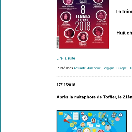
Le fré
Huit ch
Lire la suite
Publié dans
Actualité
,
Amérique
,
Belgique
,
Europe
,
Hi
17/11/2018
Après la métaphore de Toffler, le 21è