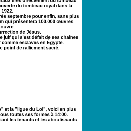
ginaux tirés directement du tombeau
couverte du tombeau royal dans la
 1922.
près septembre pour enfin, sans plus
um qui présentera 100.000 œuvres
Louvre.
rection de Jésus.
juif qui s'est défait de ses chaînes
ur comme esclaves en Égypte.
e point de ralliement sacré.
et la "ligue du Lol", voici en plus
 sous toutes ses formes à 14:00.
iant les tenants et les aboutissants