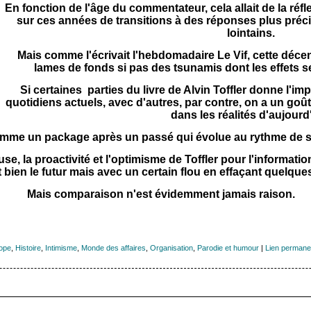
En fonction de l'âge du commentateur, cela allait de la réf
sur ces années de transitions à des réponses plus préc
lointains.
Mais comme l'écrivait l'hebdomadaire Le Vif, cette déce
lames de fonds si pas des tsunamis dont les effets se
Si certaines parties du livre de Alvin Toffler donne l'i
quotidiens actuels, avec d'autres, par contre, on a un go
dans les réalités d'aujourd
comme un package après un passé qui évolue au rythme de s
e, la proactivité et l'optimisme de Toffler pour l'informati
it bien le futur mais avec un certain flou en effaçant quelq
Mais comparaison n'est évidemment jamais raison.
ope
,
Histoire
,
Intimisme
,
Monde des affaires
,
Organisation
,
Parodie et humour
|
Lien permane