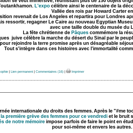
ition se veut immersive, réunissant plus de 150 objets ori
Toutankhamon.
L'expo
célèbre ainsi le centenaire de la dé
Vallée des rois par Howard Carter en
sition revenait de Los Angeles et repartira pour Londres a
is ressortir, regagner Le Caire au nouveau Egyptian Muse
avec une taille double du musée du 
La fête chrétienne de
Pâques
commémore la résur
ues juive célèbre la marche du désert du Sinaï par le peuple 
pour rejoindre la terre promise après un désagréable séjo
Tout s'intègre dans ces histoires avec l'immortalité comm
sophie
|
Lien permanent
|
Commentaires (16)
|
Imprimer
rnée internationale du droits des femmes. Après le "#me too" 
la première grève des femmes pour ce vendredi
et le bruit
tés de notre mémoire
impose parfois de faire le point en étud
pour soi-même et envers les autres.