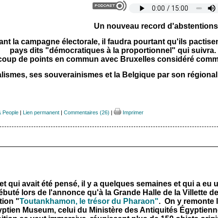
Un nouveau record d'abstentions
ant la campagne électorale, il faudra pourtant qu'ils pactise
pays dits "démocratiques à la proportionnel" qui suivra.
coup de points en commun avec Bruxelles considéré comme 
lismes, ses souverainismes et la Belgique par son régionali
& People
|
Lien permanent
|
Commentaires (26)
|
Imprimer
let qui avait été pensé, il y a quelques semaines et qui a eu
ébuté lors de l'annonce qu'à la Grande Halle de la Villette de 
tion "
Toutankhamon, le trésor du Pharaon"
. On y remonte 
ptien Museum, celui du
Ministère des Antiquités Égyptienn