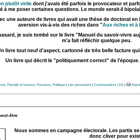
on plutôt virile
dont j'avais été parfois le provocateur et parf
 à me poser certaines questions. Le monde serait-il bipolair
c une auteure de livres qui avait une thèse de doctorat en l
aversion vis-à-vis des riches dans "
Aux riches et à 
asard, je suis tombé sur le livre "Manuel du savoir-vivre au
m'a fait réfléchir quelque peu.
n livre tout neuf d'aspect, cartonné de très belle facture qui
Un livre qui décrit le "politiquement correct" de l'époque.
isme
,
Parodie et humour
,
Passions
,
Politique
|
Lien permanent
|
Commentaires (15)
|
Impri
 peut-être
Nous sommes en campagne électorale. Les partis se m
donc cliver pour exist