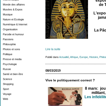
expos
de 
Monde des affaires
Musées & Expos
L'expo
Musique
jama
Nature et Ecologie
Numérique & Internet
Organisation
La Pâq
Parodie et humour
Passions
Philosophie
Lire la suite
Photos et sons
Politique
Publié dans
Actualité
,
Afrique
,
Europe
,
Histoire
,
Philo
Presse et media
Psychologie
Russie
08/03/2019
Santé et bien être
Science
Vive le politiquement correct ?
Shopping
8 mars: jou
Sport
militant,
Voyage
Les infidéli
Web